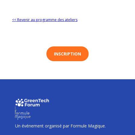
<< Revenir au programme des ateliers
INSCRIPTION
I
I
I
Un événement organisé par Formule Magique.