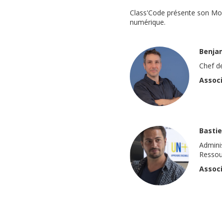
Class'Code présente son Moo
numérique.
Benja
Chef de
Associ
Basti
Admini
Ressour
Associ