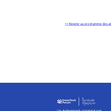
<< Revenir au programme des at
I
I
I
Un événement organisé par