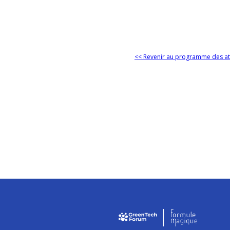
<< Revenir au programme des at
I
I
I